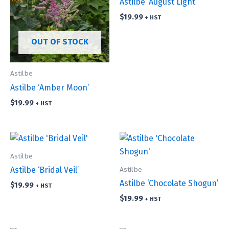
Astilbe ‘August Light’
$
19.99
+ HST
OUT OF STOCK
Astilbe
Astilbe ‘Amber Moon’
$
19.99
+ HST
Astilbe
Astilbe
Astilbe ‘Bridal Veil’
Astilbe ‘Chocolate Shogun’
$
19.99
+ HST
$
19.99
+ HST